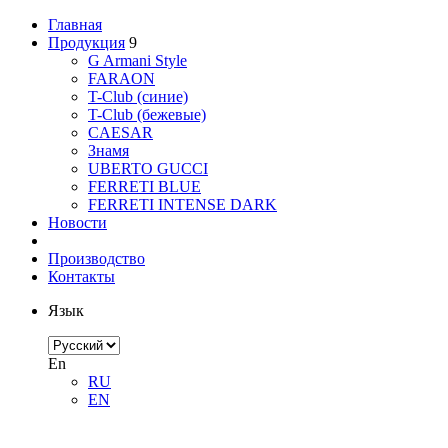
Главная
Продукция
9
G Armani Style
FARAON
T-Club (синие)
T-Club (бежевые)
CAESAR
Знамя
UBERTO GUCCI
FERRETI BLUE
FERRETI INTENSE DARK
Новости
Производство
Контакты
Язык
En
RU
EN