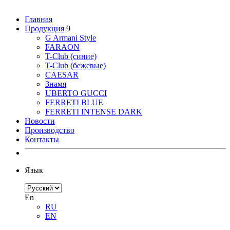
Главная
Продукция
9
G Armani Style
FARAON
T-Club (синие)
T-Club (бежевые)
CAESAR
Знамя
UBERTO GUCCI
FERRETI BLUE
FERRETI INTENSE DARK
Новости
Производство
Контакты
Язык
En
RU
EN