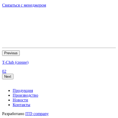
Связаться с менеджером
Previous
T-Club (синие)
T
02
0
Next
Продукция
Производство
Новости
Контакты
Разработано
ITD company